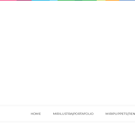
HOME
MIRILUSTRA|PORTAFOLIO
MIRIPUPPETS|TIE