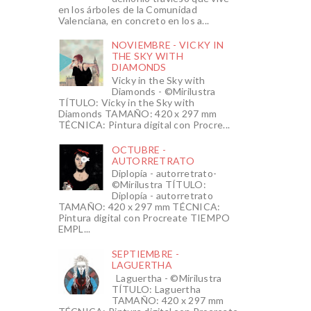
en los árboles de la Comunidad
Valenciana, en concreto en los a...
NOVIEMBRE - VICKY IN
THE SKY WITH
DIAMONDS
Vicky in the Sky with
Diamonds - ©Mirilustra
TÍTULO: Vicky in the Sky with
Diamonds TAMAÑO: 420 x 297 mm
TÉCNICA: Pintura digital con Procre...
OCTUBRE -
AUTORRETRATO
Diplopía - autorretrato-
©Mirilustra TÍTULO:
Diplopía - autorretrato
TAMAÑO: 420 x 297 mm TÉCNICA:
Pintura digital con Procreate TIEMPO
EMPL...
SEPTIEMBRE -
LAGUERTHA
Laguertha - ©Mirilustra
TÍTULO: Laguertha
TAMAÑO: 420 x 297 mm