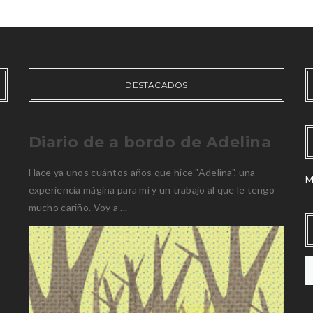
DESTACADOS
Diario de a bordo de Adelina
Hace ya unos cuántos años que hice "Adelina", una
M
experiencia mágina para mí y un trabajo al que le tengo
mucho cariño. Voy a ...