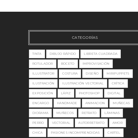
CATEGORÍAS
TINTA
DIBUJO RÁPIDO
LIBRETA CUADRADA
ROTULADOR
BOCETO
IMPROVISACIÓN
ILLUSTRATOR
COSTURA
DISEÑO
MIRIPUPPETS
ILUSTRACIÓN
ILUSTRACIÓN VECTORIAL
CRÍTICA
EXPOSICIÓN
LÁPIZ
PHOTOSHOP
DIGITAL
ENCARGO
HANDMADE
ANIMACION
MUÑECAS
DIORAMA
MUÑECOS
RETRATO
LÁMINAS
PERRO
VECTORIAL
AUTORRETRATO
AMOR
CHICA
PASIONES INCOMPRENDIDAS
CARTEL