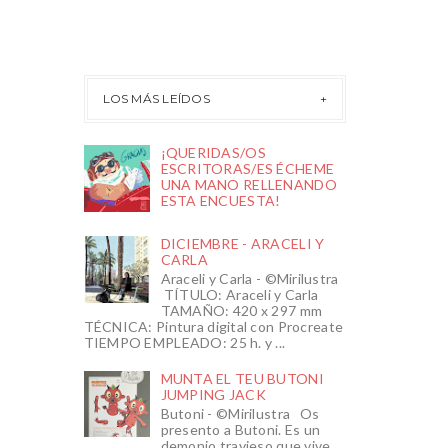
LOS MÁS LEÍDOS
¡QUERIDAS/OS
ESCRITORAS/ES ÉCHEME
UNA MANO RELLENANDO
ESTA ENCUESTA!
DICIEMBRE - ARACELI Y
CARLA
Araceli y Carla - ©Mirilustra
TÍTULO: Araceli y Carla
TAMAÑO: 420 x 297 mm
TÉCNICA: Pintura digital con Procreate
TIEMPO EMPLEADO: 25 h. y ...
MUNTA EL TEU BUTONI
JUMPING JACK
Butoni - ©Mirilustra Os
presento a Butoni. Es un
demonio travieso que vive