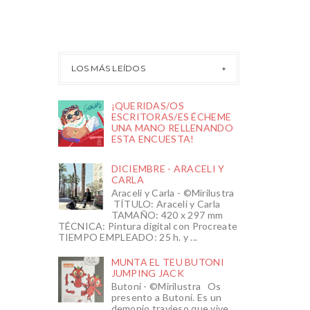
LOS MÁS LEÍDOS
¡QUERIDAS/OS
ESCRITORAS/ES ÉCHEME
UNA MANO RELLENANDO
ESTA ENCUESTA!
DICIEMBRE - ARACELI Y
CARLA
Araceli y Carla - ©Mirilustra
TÍTULO: Araceli y Carla
TAMAÑO: 420 x 297 mm
TÉCNICA: Pintura digital con Procreate
TIEMPO EMPLEADO: 25 h. y ...
MUNTA EL TEU BUTONI
JUMPING JACK
Butoni - ©Mirilustra Os
presento a Butoni. Es un
demonio travieso que vive