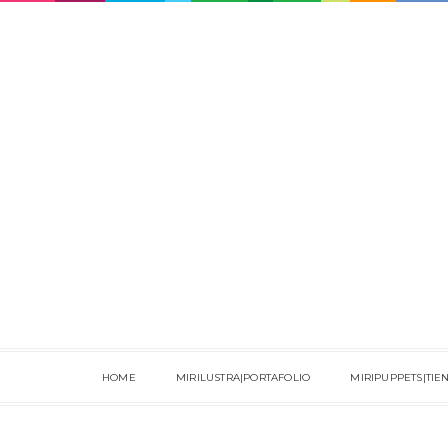
HOME
MIRILUSTRA|PORTAFOLIO
MIRIPUPPETS|TIE