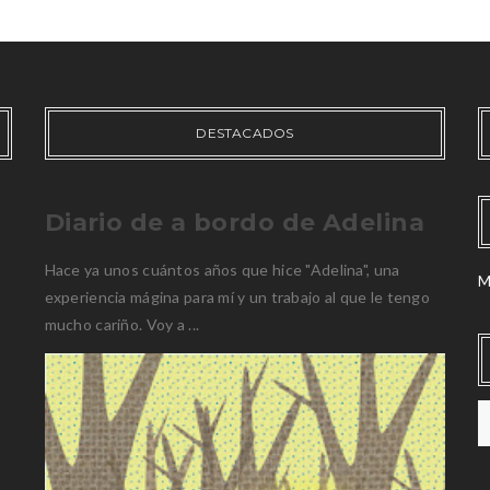
DESTACADOS
Diario de a bordo de Adelina
Hace ya unos cuántos años que hice "Adelina", una
M
experiencia mágina para mí y un trabajo al que le tengo
mucho cariño. Voy a ...