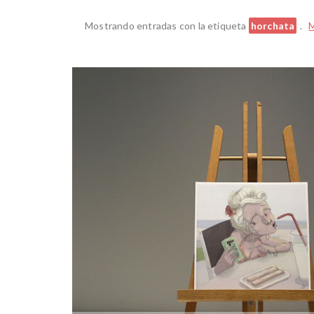
Mostrando entradas con la etiqueta
horchata
.
M
AMOR