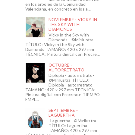
en los árboles de la Comunidad
Valenciana, en concreto en los a...
NOVIEMBRE - VICKY IN
THE SKY WITH
DIAMONDS
Vicky in the Sky with
Diamonds - ©Mirilustra
TÍTULO: Vicky in the Sky with
Diamonds TAMAÑO: 420 x 297 mm
TÉCNICA: Pintura digital con Procre...
OCTUBRE -
AUTORRETRATO
Diplopía - autorretrato-
©Mirilustra TÍTULO:
Diplopía - autorretrato
TAMAÑO: 420 x 297 mm TÉCNICA:
Pintura digital con Procreate TIEMPO
EMPL...
SEPTIEMBRE -
LAGUERTHA
Laguertha - ©Mirilustra
TÍTULO: Laguertha
TAMAÑO: 420 x 297 mm