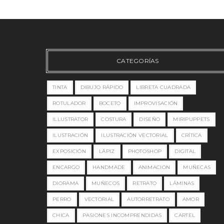
CATEGORÍAS
TINTA
DIBUJO RÁPIDO
LIBRETA CUADRADA
ROTULADOR
BOCETO
IMPROVISACIÓN
ILLUSTRATOR
COSTURA
DISEÑO
MIRIPUPPETS
ILUSTRACIÓN
ILUSTRACIÓN VECTORIAL
CRÍTICA
EXPOSICIÓN
LÁPIZ
PHOTOSHOP
DIGITAL
ENCARGO
HANDMADE
ANIMACION
MUÑECAS
DIORAMA
MUÑECOS
RETRATO
LÁMINAS
PERRO
VECTORIAL
AUTORRETRATO
AMOR
CHICA
PASIONES INCOMPRENDIDAS
CARTEL