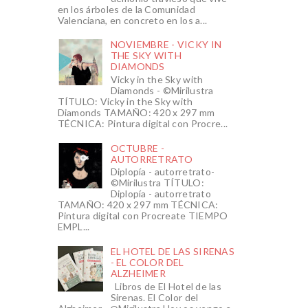
en los árboles de la Comunidad
Valenciana, en concreto en los a...
NOVIEMBRE - VICKY IN
THE SKY WITH
DIAMONDS
Vicky in the Sky with
Diamonds - ©Mirilustra
TÍTULO: Vicky in the Sky with
Diamonds TAMAÑO: 420 x 297 mm
TÉCNICA: Pintura digital con Procre...
OCTUBRE -
AUTORRETRATO
Diplopía - autorretrato-
©Mirilustra TÍTULO:
Diplopía - autorretrato
TAMAÑO: 420 x 297 mm TÉCNICA:
Pintura digital con Procreate TIEMPO
EMPL...
EL HOTEL DE LAS SIRENAS
- EL COLOR DEL
ALZHEIMER
Libros de El Hotel de las
Sirenas. El Color del