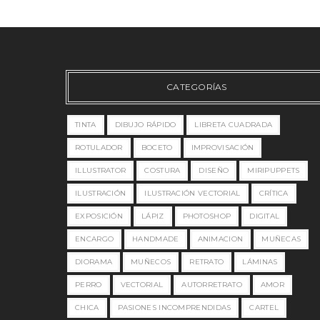
CATEGORÍAS
TINTA
DIBUJO RÁPIDO
LIBRETA CUADRADA
ROTULADOR
BOCETO
IMPROVISACIÓN
ILLUSTRATOR
COSTURA
DISEÑO
MIRIPUPPETS
ILUSTRACIÓN
ILUSTRACIÓN VECTORIAL
CRÍTICA
EXPOSICIÓN
LÁPIZ
PHOTOSHOP
DIGITAL
ENCARGO
HANDMADE
ANIMACION
MUÑECAS
DIORAMA
MUÑECOS
RETRATO
LÁMINAS
PERRO
VECTORIAL
AUTORRETRATO
AMOR
CHICA
PASIONES INCOMPRENDIDAS
CARTEL