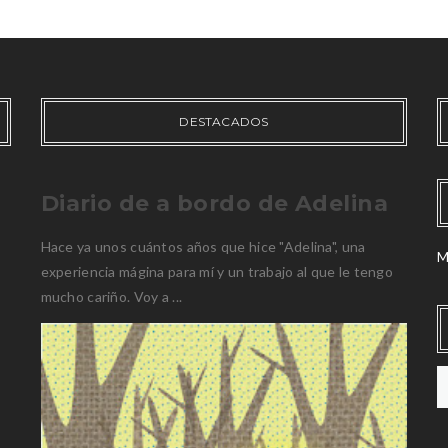
DESTACADOS
Diario de a bordo de Adelina
Hace ya unos cuántos años que hice "Adelina", una
M
experiencia mágina para mí y un trabajo al que le tengo
mucho cariño. Voy a ...