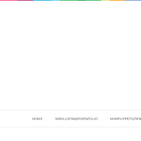
HOME
MIRILUSTRA|PORTAFOLIO
MIRIPUPPETS|TIE