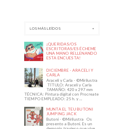
LOS MÁS LEÍDOS
¡QUERIDAS/OS
ESCRITORAS/ES ÉCHEME
UNA MANO RELLENANDO
ESTA ENCUESTA!
DICIEMBRE - ARACELI Y
CARLA
Araceli y Carla - ©Mirilustra
TÍTULO: Araceli y Carla
TAMAÑO: 420 x 297 mm
TÉCNICA: Pintura digital con Procreate
TIEMPO EMPLEADO: 25 h. y ...
MUNTA EL TEU BUTONI
JUMPING JACK
Butoni - ©Mirilustra Os
presento a Butoni. Es un
demonio travieso que vive