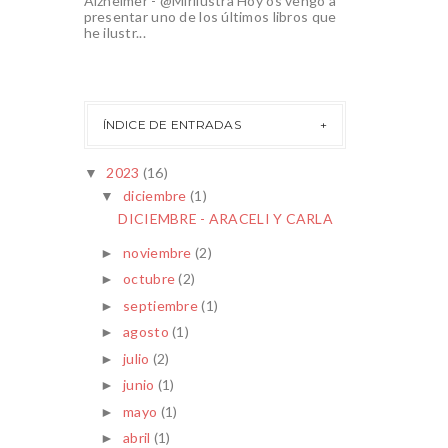
Alzheimer - @Mirilustra Hoy os vengo a
presentar uno de los últimos libros que
he ilustr...
ÍNDICE DE ENTRADAS
2023
(16)
▼
diciembre
(1)
▼
DICIEMBRE - ARACELI Y CARLA
noviembre
(2)
►
octubre
(2)
►
septiembre
(1)
►
agosto
(1)
►
julio
(2)
►
junio
(1)
►
mayo
(1)
►
abril
(1)
►