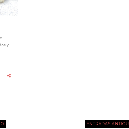
e
dos y
IO
ENTRADAS ANTIGU