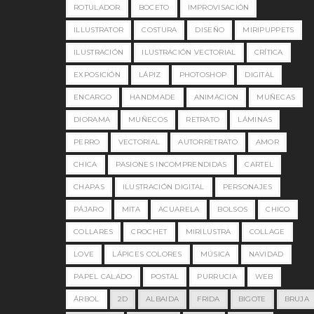
ROTULADOR
BOCETO
IMPROVISACIÓN
ILLUSTRATOR
COSTURA
DISEÑO
MIRIPUPPETS
ILUSTRACIÓN
ILUSTRACIÓN VECTORIAL
CRÍTICA
EXPOSICIÓN
LÁPIZ
PHOTOSHOP
DIGITAL
ENCARGO
HANDMADE
ANIMACION
MUÑECAS
DIORAMA
MUÑECOS
RETRATO
LÁMINAS
PERRO
VECTORIAL
AUTORRETRATO
AMOR
CHICA
PASIONES INCOMPRENDIDAS
CARTEL
CHAPAS
ILUSTRACIÓN DIGITAL
PERSONAJES
PÁJARO
MITA
ACUARELA
BOLSOS
CHICO
COLLARES
CROCHET
MIRILUSTRA
COLLAGE
LOVE
LÁPICES COLORES
MÚSICA
NAVIDAD
PAPEL CALADO
POSTAL
PURRUCIA
WEB
ÁRBOL
2D
ALBAIDA
FRIDA
BIGOTE
BRUJA