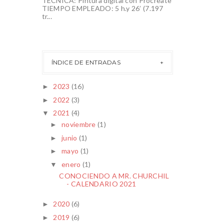
TÉCNICA: Pintura digital con Procreate
TIEMPO EMPLEADO: 5 h.y 26’ (7.197
tr...
ÍNDICE DE ENTRADAS
2023
(16)
►
2022
(3)
►
2021
(4)
▼
noviembre
(1)
►
junio
(1)
►
mayo
(1)
►
enero
(1)
▼
CONOCIENDO A MR. CHURCHIL
- CALENDARIO 2021
2020
(6)
►
2019
(6)
►