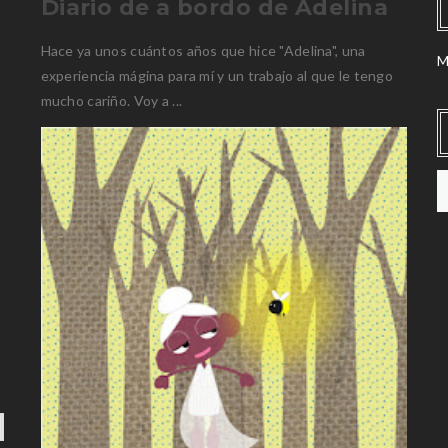
Diario de a bordo de Adelina
Hace ya unos cuántos años que hice "Adelina", una
M
experiencia mágina para mí y un trabajo al que le tengo
mucho cariño. Voy a ...