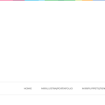
HOME
MIRILUSTRA|PORTAFOLIO
MIRIPUPPETS|TIE