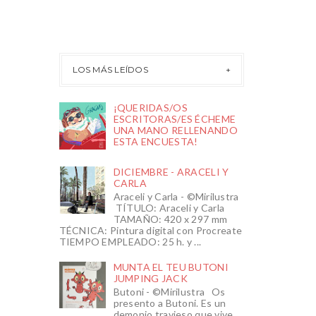
LOS MÁS LEÍDOS
¡QUERIDAS/OS
ESCRITORAS/ES ÉCHEME
UNA MANO RELLENANDO
ESTA ENCUESTA!
DICIEMBRE - ARACELI Y
CARLA
Araceli y Carla - ©Mirilustra
TÍTULO: Araceli y Carla
TAMAÑO: 420 x 297 mm
TÉCNICA: Pintura digital con Procreate
TIEMPO EMPLEADO: 25 h. y ...
MUNTA EL TEU BUTONI
JUMPING JACK
Butoni - ©Mirilustra Os
presento a Butoni. Es un
demonio travieso que vive