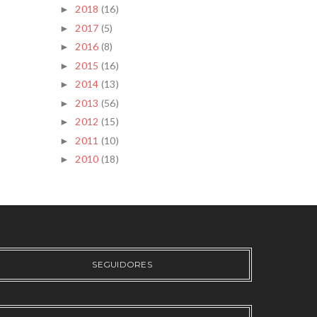
2018
(16)
►
2017
(5)
►
2016
(8)
►
2015
(16)
►
2014
(13)
►
2013
(56)
►
2012
(15)
►
2011
(10)
►
2010
(18)
►
SEGUIDORES