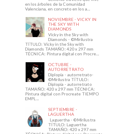
en los árboles de la Comunidad
Valenciana, en concreto en los a...
NOVIEMBRE - VICKY IN
THE SKY WITH
DIAMONDS
Vicky in the Sky with
Diamonds - ©Mirilustra
TÍTULO: Vicky in the Sky with
Diamonds TAMAÑO: 420 x 297 mm
TÉCNICA: Pintura digital con Procre...
OCTUBRE -
AUTORRETRATO
Diplopía - autorretrato-
©Mirilustra TÍTULO:
Diplopía - autorretrato
TAMAÑO: 420 x 297 mm TÉCNICA:
Pintura digital con Procreate TIEMPO
EMPL...
SEPTIEMBRE -
LAGUERTHA
Laguertha - ©Mirilustra
TÍTULO: Laguertha
TAMAÑO: 420 x 297 mm