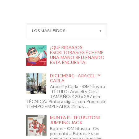
LOS MÁS LEÍDOS
¡QUERIDAS/OS
ESCRITORAS/ES ÉCHEME
UNA MANO RELLENANDO
ESTA ENCUESTA!
DICIEMBRE - ARACELI Y
CARLA
Araceli y Carla - ©Mirilustra
TÍTULO: Araceli y Carla
TAMAÑO: 420 x 297 mm
TÉCNICA: Pintura digital con Procreate
TIEMPO EMPLEADO: 25 h. y ...
MUNTA EL TEU BUTONI
JUMPING JACK
Butoni - ©Mirilustra Os
presento a Butoni. Es un
demonio travieso que vive