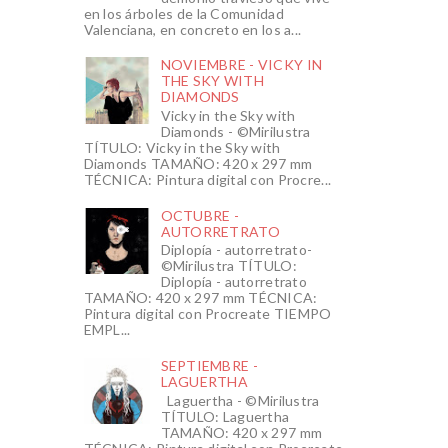
en los árboles de la Comunidad
Valenciana, en concreto en los a...
NOVIEMBRE - VICKY IN
THE SKY WITH
DIAMONDS
Vicky in the Sky with
Diamonds - ©Mirilustra
TÍTULO: Vicky in the Sky with
Diamonds TAMAÑO: 420 x 297 mm
TÉCNICA: Pintura digital con Procre...
OCTUBRE -
AUTORRETRATO
Diplopía - autorretrato-
©Mirilustra TÍTULO:
Diplopía - autorretrato
TAMAÑO: 420 x 297 mm TÉCNICA:
Pintura digital con Procreate TIEMPO
EMPL...
SEPTIEMBRE -
LAGUERTHA
Laguertha - ©Mirilustra
TÍTULO: Laguertha
TAMAÑO: 420 x 297 mm