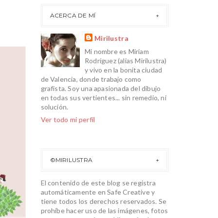
ACERCA DE MÍ
Mirilustra
Mi nombre es Miriam
2015
Rodríguez (alias Mirilustra)
y vivo en la bonita ciudad
SEP
de Valencia, donde trabajo como
23
grafista. Soy una apasionada del dibujo
en todas sus vertientes... sin remedio, ni
solución.
Ver todo mi perfil
0
©MIRILUSTRA
El contenido de este blog se registra
automáticamente en Safe Creative y
tiene todos los derechos reservados. Se
prohíbe hacer uso de las imágenes, fotos