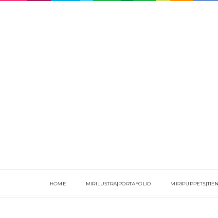
HOME
MIRILUSTRA|PORTAFOLIO
MIRIPUPPETS|TIE