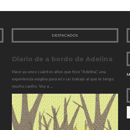
DESTACADOS
Diario de a bordo de Adelina
Hace ya unos cuántos años que hice "Adelina", una
M
experiencia mágina para mí y un trabajo al que le tengo
mucho cariño. Voy a ...