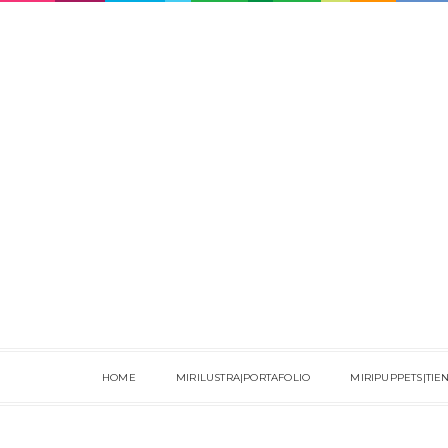
HOME
MIRILUSTRA|PORTAFOLIO
MIRIPUPPETS|TIE
EL CARO