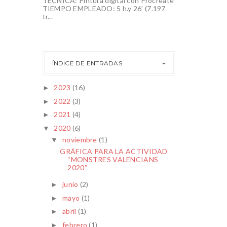
TÉCNICA: Pintura digital con Procreate
TIEMPO EMPLEADO: 5 h.y 26’ (7.197
tr...
ÍNDICE DE ENTRADAS
2023
(16)
►
2022
(3)
►
2021
(4)
►
2020
(6)
▼
noviembre
(1)
▼
GRÁFICA PARA LA ACTIVIDAD
“MONSTRES VALENCIANS
2020”
junio
(2)
►
mayo
(1)
►
abril
(1)
►
febrero
(1)
►