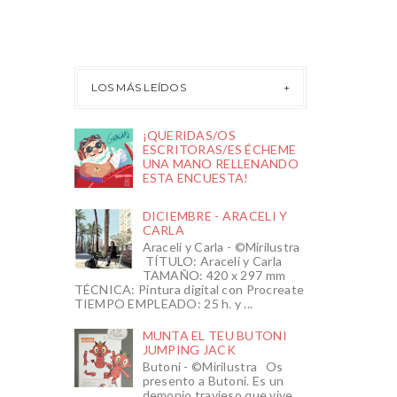
LOS MÁS LEÍDOS
¡QUERIDAS/OS
ESCRITORAS/ES ÉCHEME
UNA MANO RELLENANDO
ESTA ENCUESTA!
DICIEMBRE - ARACELI Y
CARLA
Araceli y Carla - ©Mirilustra
TÍTULO: Araceli y Carla
TAMAÑO: 420 x 297 mm
TÉCNICA: Pintura digital con Procreate
TIEMPO EMPLEADO: 25 h. y ...
MUNTA EL TEU BUTONI
JUMPING JACK
Butoni - ©Mirilustra Os
presento a Butoni. Es un
demonio travieso que vive