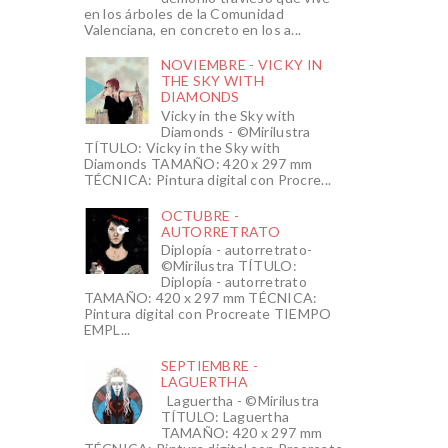
en los árboles de la Comunidad
Valenciana, en concreto en los a...
NOVIEMBRE - VICKY IN
THE SKY WITH
DIAMONDS
Vicky in the Sky with
Diamonds - ©Mirilustra
TÍTULO: Vicky in the Sky with
Diamonds TAMAÑO: 420 x 297 mm
TÉCNICA: Pintura digital con Procre...
OCTUBRE -
AUTORRETRATO
Diplopía - autorretrato-
©Mirilustra TÍTULO:
Diplopía - autorretrato
TAMAÑO: 420 x 297 mm TÉCNICA:
Pintura digital con Procreate TIEMPO
EMPL...
SEPTIEMBRE -
LAGUERTHA
Laguertha - ©Mirilustra
TÍTULO: Laguertha
TAMAÑO: 420 x 297 mm