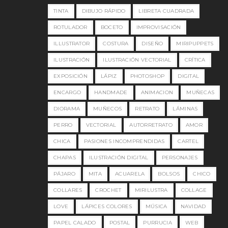
TINTA
DIBUJO RÁPIDO
LIBRETA CUADRADA
ROTULADOR
BOCETO
IMPROVISACIÓN
ILLUSTRATOR
COSTURA
DISEÑO
MIRIPUPPETS
ILUSTRACIÓN
ILUSTRACIÓN VECTORIAL
CRÍTICA
EXPOSICIÓN
LÁPIZ
PHOTOSHOP
DIGITAL
ENCARGO
HANDMADE
ANIMACION
MUÑECAS
DIORAMA
MUÑECOS
RETRATO
LÁMINAS
PERRO
VECTORIAL
AUTORRETRATO
AMOR
CHICA
PASIONES INCOMPRENDIDAS
CARTEL
CHAPAS
ILUSTRACIÓN DIGITAL
PERSONAJES
PÁJARO
MITA
ACUARELA
BOLSOS
CHICO
COLLARES
CROCHET
MIRILUSTRA
COLLAGE
LOVE
LÁPICES COLORES
MÚSICA
NAVIDAD
PAPEL CALADO
POSTAL
PURRUCIA
WEB