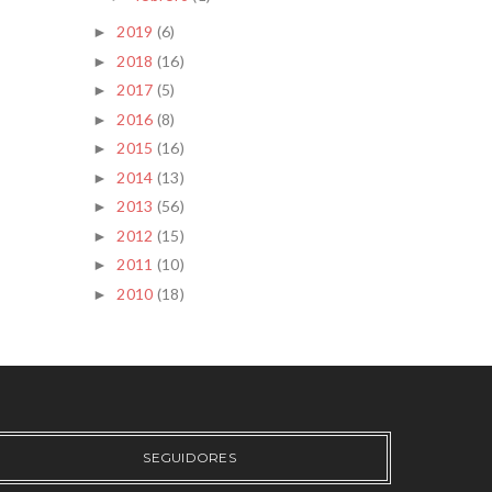
2019
(6)
►
2018
(16)
►
2017
(5)
►
2016
(8)
►
2015
(16)
►
2014
(13)
►
2013
(56)
►
2012
(15)
►
2011
(10)
►
2010
(18)
►
SEGUIDORES