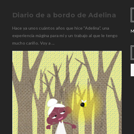
Diario de a bordo de Adelina
Hace ya unos cuántos años que hice "Adelina", una
M
experiencia mágina para mí y un trabajo al que le tengo
mucho cariño. Voy a ...