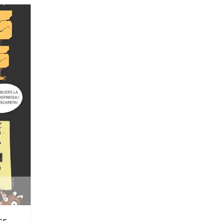
202
0
NOV
29
0